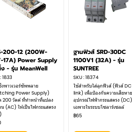
S-200-12 (200W-
ฐานฟิวส์ SRD-30DC
-17A) Power Supply
1100V1 (32A) - รุ่น
ผึ้ง - รุ่น MeanWell
SUNTREE
: 1833
SKU : 18374
ชิ่งพาวเวอร์ซัพพลาย
ใช้สำหรับใส่ลูกฟิวส์ (ฟิวส์ DC
itching Power Supply)
link) เพื่อป้องกันความเสียหาย
 200 วัตต์ ที่ทำหน้าที่แปลง
อุปกรณ์ไฟฟ้ากระแสตรง (DC)
าน (AC) ให้เป็นไฟกระแสตรง
เฉพาะในระบบโซลาร์เซลล์
)
฿65
0