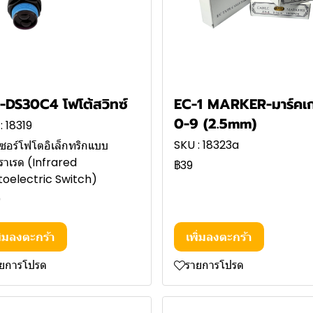
-DS30C4 โฟโต้สวิทซ์
EC-1 MARKER-มาร์คเก
0-9 (2.5mm)
: 18319
SKU : 18323a
เซอร์โฟโตอิเล็กทริกแบบ
ราเรด (Infrared
฿39
toelectric Switch)
0
ิ่มลงตะกร้า
เพิ่มลงตะกร้า
ายการโปรด
รายการโปรด