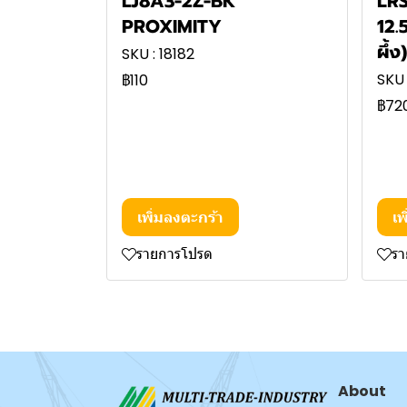
LJ8A3-2Z-BK
LRS
PROXIMITY
12.
ผึ้ง
SKU : 18182
SKU 
฿110
฿72
เพิ่มลงตะกร้า
เพ
รายการโปรด
ร
About