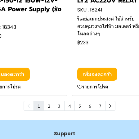
-150-12 150W-12V-
LY2 AC220V RELAY
5A Power Supply (รัง
SKU : 18241
)
รีเลย์อเนกประสงค์ ใช้สำหรับ
ควบคุมวงจรไฟฟ้า มอเตอร์ หรื
: 18343
โหลดต่างๆ
0
฿233
ิ่มลงตะกร้า
เพิ่มลงตะกร้า
ายการโปรด
รายการโปรด
1
2
3
4
5
6
7
Support