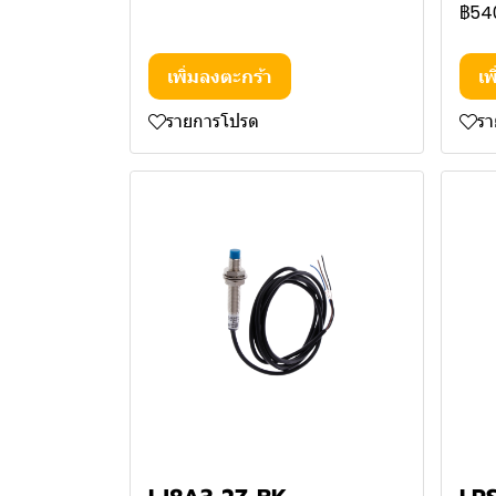
฿54
เพิ่มลงตะกร้า
เพ
รายการโปรด
ร