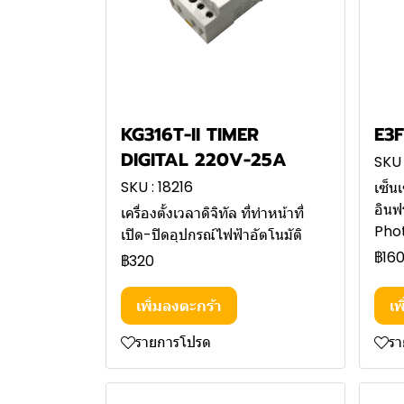
KG316T-II TIMER
E3F
DIGITAL 220V-25A
SKU 
SKU : 18216
เซ็น
อินฟ
เครื่องตั้งเวลาดิจิทัล ที่ทำหน้าที่
Pho
เปิด-ปิดอุปกรณ์ไฟฟ้าอัตโนมัติ
฿16
฿320
เพิ่มลงตะกร้า
เพ
รายการโปรด
ร