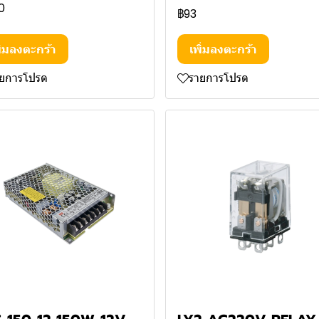
0
฿93
ิ่มลงตะกร้า
เพิ่มลงตะกร้า
ายการโปรด
รายการโปรด