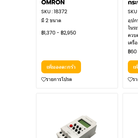
OMRON
กระ
SKU : 18372
SKU 
มี 2 ขนาด
อุปก
ในระ
฿1,370
-
฿2,950
ควบค
เครื่
฿60
เพิ่มลงตะกร้า
เพ
รายการโปรด
ร