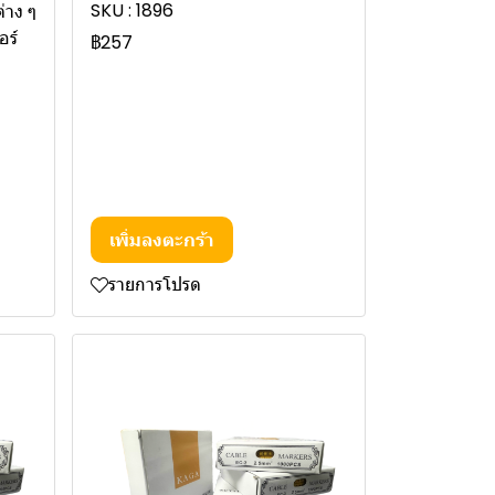
SKU : 1896
่าง ๆ
อร์
฿257
เพิ่มลงตะกร้า
รายการโปรด