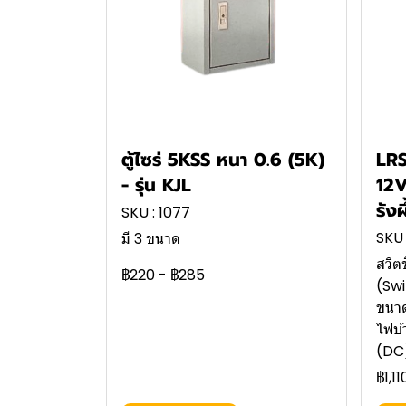
ตู้ไซร่ 5KSS หนา 0.6 (5K)
LR
- รุ่น KJL
12V
รัง
SKU : 1077
SKU 
มี 3 ขนาด
สวิต
฿220
-
฿285
(Sw
ขนาด
ไฟบ้
(DC
฿1,11