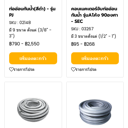
ท่ออ่อนกันน้ำ(สีดำ) - รุ่น
คอนเนคเตอร์จับท่ออ่อน
PJ
กันน้ำ รุ่นAโค้ง 90องศา
- SEC
SKU : 02148
SKU : 03267
มี 9 ขนาด ตั้งแต่ (3/8" -
3")
มี 3 ขนาดตั้งแต่ (1/2" - 1")
฿790
-
฿2,550
฿95
-
฿268
เพิ่มลงตะกร้า
เพิ่มลงตะกร้า
รายการโปรด
รายการโปรด