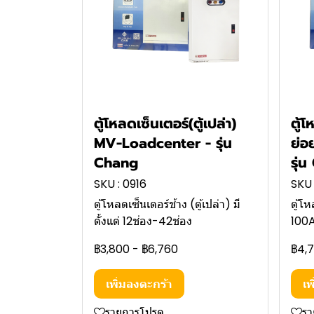
ตู้โหลดเซ็นเตอร์(ตู้เปล่า)
ตู้
MV-Loadcenter - รุ่น
ย่อ
Chang
รุ่
SKU : 0916
SKU 
ตู้โหลดเซ็นเตอร์ช้าง (ตู้เปล่า) มี
ตู้โ
ตั้งแต่ 12ช่อง-42ช่อง
100A
฿3,800
-
฿6,760
฿4,
เพิ่มลงตะกร้า
เพ
รายการโปรด
ร