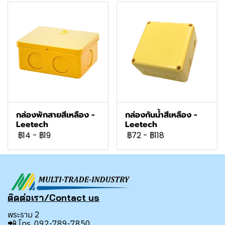
กล่องพักสายสีเหลือง -
กล่องกันน้ำสีเหลือง -
Leetech
Leetech
฿14
-
฿19
฿72
-
฿118
ติดต่อเรา/Contact us
พระราม 2
📲
โทร.
092-789-7850