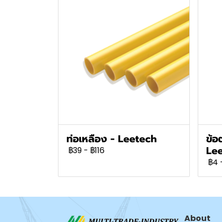
ท่อเหลือง - Leetech
ข้อ
Le
฿39
-
฿116
฿4
About