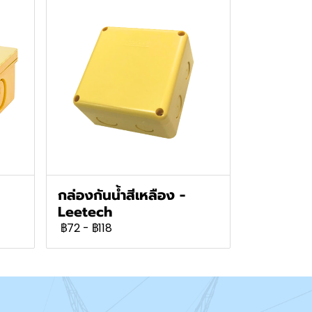
กล่องกันน้ำสีเหลือง -
Leetech
฿72
-
฿118