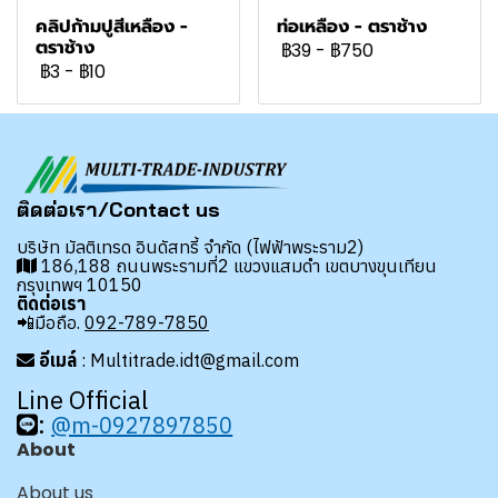
คลิปก้ามปูสีเหลือง -
ท่อเหลือง - ตราช้าง
ตราช้าง
฿39
-
฿750
฿3
-
฿10
ติดต่อเรา/Contact us
บริษัท มัลติเทรด อินดัสทรี้ จำกัด (ไฟฟ้าพระราม2)
186,188 ถนนพระรามที่2 แขวงแสมดำ เขตบางขุนเทียน
กรุงเทพฯ 10150
ติดต่อเรา
📲มือถือ.
092-789-7850
อีเมล์
: Multitrade.idt@gmail.com
Line Official
:
@m-0927897850
About
About us