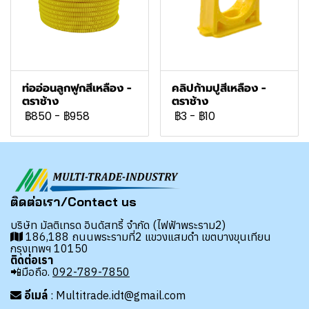
ท่ออ่อนลูกฟูกสีเหลือง -
คลิปก้ามปูสีเหลือง -
ตราช้าง
ตราช้าง
฿850
-
฿958
฿3
-
฿10
ติดต่อเรา/Contact us
บริษัท มัลติเทรด อินดัสทรี้ จำกัด (ไฟฟ้าพระราม2)
186,188 ถนนพระรามที่2 แขวงแสมดำ เขตบางขุนเทียน
กรุงเทพฯ 10150
ติดต่อเรา
📲มือถือ.
092-789-7850
อีเมล์
: Multitrade.idt@gmail.com