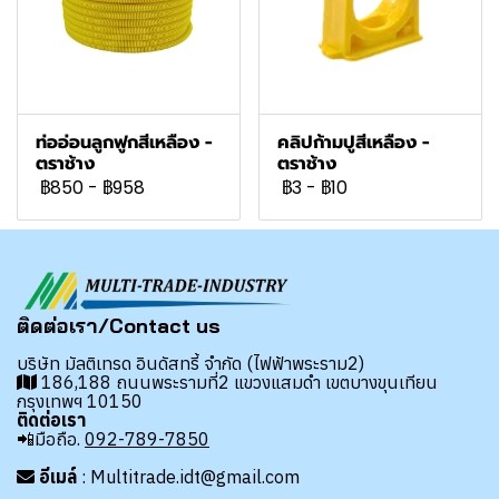
ท่ออ่อนลูกฟูกสีเหลือง -
คลิปก้ามปูสีเหลือง -
ตราช้าง
ตราช้าง
฿850
-
฿958
฿3
-
฿10
ติดต่อเรา/Contact us
บริษัท มัลติเทรด อินดัสทรี้ จำกัด (ไฟฟ้าพระราม2)
186,188 ถนนพระรามที่2 แขวงแสมดำ เขตบางขุนเทียน
กรุงเทพฯ 10150
ติดต่อเรา
📲มือถือ.
092-789-7850
อีเมล์
: Multitrade.idt@gmail.com