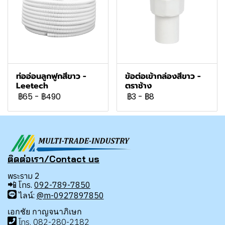
ท่ออ่อนลูกฟูกสีขาว -
ข้อต่อเข้ากล่องสีขาว -
Leetech
ตราช้าง
฿65
-
฿490
฿3
-
฿8
ติดต่อเรา/Contact us
พระราม 2
📲
โทร.
092-789-7850
ไลน์:
@m-0927897850
เอกชัย กาญจนาภิเษก
โทร
.
08
2-280-2182