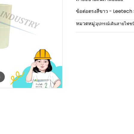
ข้อต่อตรงสีขาว - Leetec
หมวดหมู่:
อุปกรณ์เดินสายไฟช
m