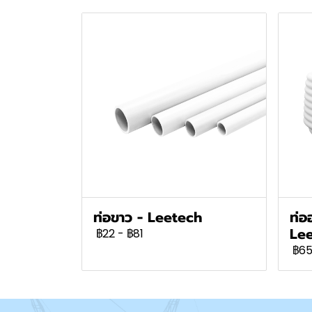
ท่อขาว - Leetech
ท่อ
Le
฿22
-
฿81
฿6