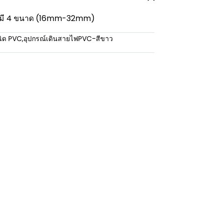
h มี 4 ขนาด (16mm-32mm)
นิด PVC
,
อุปกรณ์เดินสายไฟPVC-สีขาว