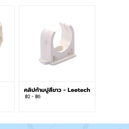
คลิปก้ามปูสีขาว - Leetech
฿2
-
฿6