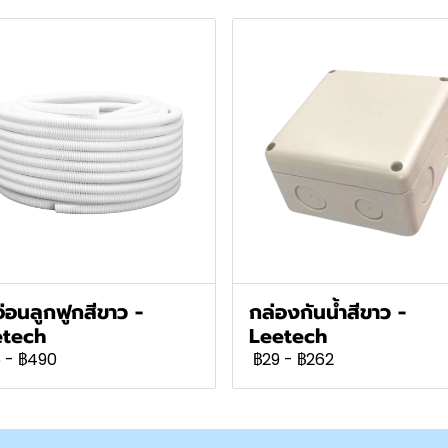
อ่อนลูกฟูกสีขาว -
กล่องกันน้ำสีขาว -
etech
Leetech
5
-
฿490
฿29
-
฿262