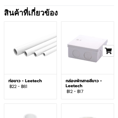
สินค้าที่เกี่ยวข้อง
ท่อขาว - Leetech
กล่องพักสายสีขาว -
Leetech
฿22
-
฿81
฿12
-
฿17