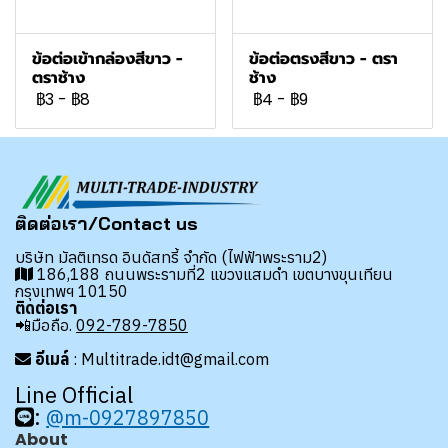
ข้อต่อเข้ากล่องสีขาว -
ข้อต่อตรงสีขาว - ตรา
ตราช้าง
ช้าง
฿3
-
฿8
฿4
-
฿9
ติดต่อเรา/Contact us
บริษัท มัลติเทรด อินดัสทรี้ จำกัด (ไฟฟ้าพระราม2)
186,188 ถนนพระรามที่2 แขวงแสมดำ เขตบางขุนเทียน
กรุงเทพฯ 10150
ติดต่อเรา
📲มือถือ.
092-789-7850
อีเมล์
: Multitrade.idt@gmail.com
Line Official
:
@m-0927897850
About