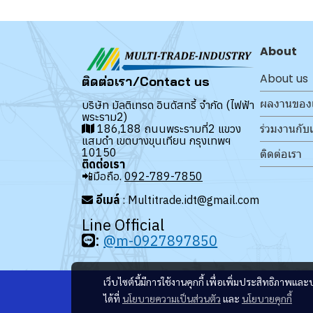
About
About us
ติดต่อเรา/Contact us
ผลงานของ
บริษัท มัลติเทรด อินดัสทรี้ จำกัด (ไฟฟ้า
พระราม2)
ร่วมงานกับ
186,188 ถนนพระรามที่2 แขวง
แสมดำ เขตบางขุนเทียน กรุงเทพฯ
10150
ติดต่อเรา
ติดต่อเรา
📲มือถือ.
092-789-7850
อีเมล์
: Multitrade.idt@gmail.com
Line Official
:
@m-0927897850
เว็บไซต์นี้มีการใช้งานคุกกี้ เพื่อเพิ่มประสิทธิภาพ
ได้ที่
นโยบายความเป็นส่วนตัว
และ
นโยบายคุกกี้