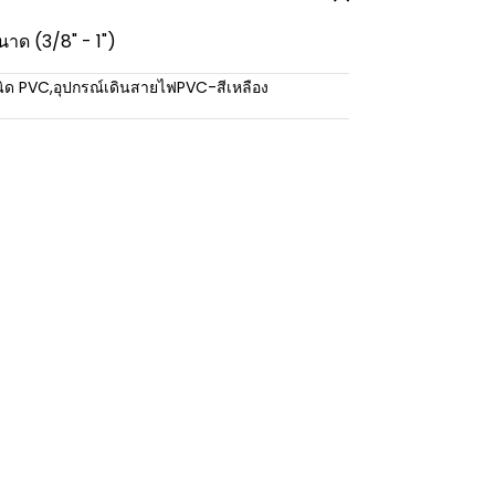
นาด (3/8" - 1")
นิด PVC
,
อุปกรณ์เดินสายไฟPVC-สีเหลือง