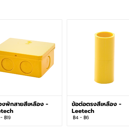
องพักสายสีเหลือง -
ข้อต่อตรงสีเหลือง -
etech
Leetech
-
฿19
฿4
-
฿6