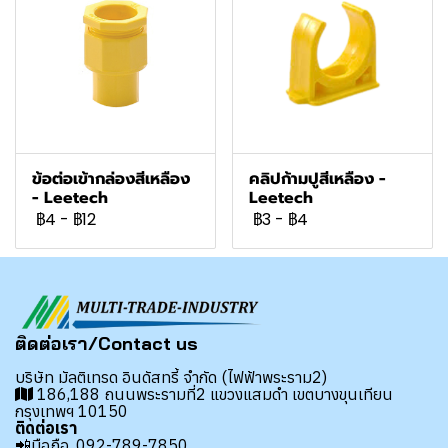
ข้อต่อเข้ากล่องสีเหลือง
คลิปก้ามปูสีเหลือง -
- Leetech
Leetech
฿4
-
฿12
฿3
-
฿4
ติดต่อเรา/Contact us
บริษัท มัลติเทรด อินดัสทรี้ จำกัด (ไฟฟ้าพระราม2)
186,188 ถนนพระรามที่2 แขวงแสมดำ เขตบางขุนเทียน
กรุงเทพฯ 10150
ติดต่อเรา
📲มือถือ.
092-789-7850