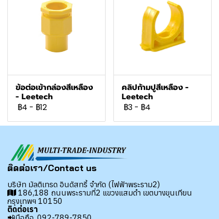
ข้อต่อเข้ากล่องสีเหลือง
คลิปก้ามปูสีเหลือง -
- Leetech
Leetech
฿4
-
฿12
฿3
-
฿4
ติดต่อเรา/Contact us
บริษัท มัลติเทรด อินดัสทรี้ จำกัด (ไฟฟ้าพระราม2)
186,188 ถนนพระรามที่2 แขวงแสมดำ เขตบางขุนเทียน
กรุงเทพฯ 10150
ติดต่อเรา
📲มือถือ.
092-789-7850