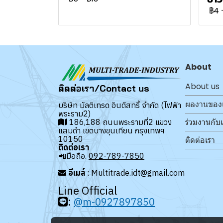
฿4
About
About us
ติดต่อเรา/Contact us
ผลงานของ
บริษัท มัลติเทรด อินดัสทรี้ จำกัด (ไฟฟ้า
พระราม2)
ร่วมงานกับ
186,188 ถนนพระรามที่2 แขวง
แสมดำ เขตบางขุนเทียน กรุงเทพฯ
10150
ติดต่อเรา
ติดต่อเรา
📲มือถือ.
092-789-7850
อีเมล์
: Multitrade.idt@gmail.com
Line Official
:
@m-0927897850