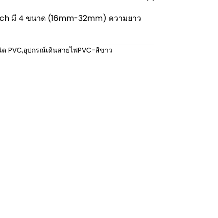
etech มี 4 ขนาด (16mm-32mm) ความยาว
นิด PVC
,
อุปกรณ์เดินสายไฟPVC-สีขาว