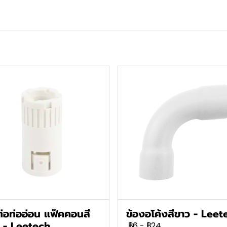
ต่อท่ออ่อน แฟ็คคอนสี
ข้องอโค้งสีขาว - Leet
 - Leetech
฿6
-
฿24