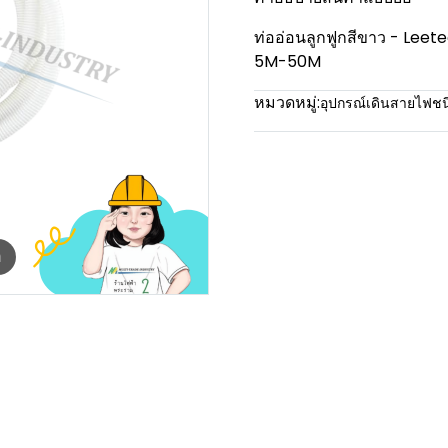
ท่ออ่อนลูกฟูกสีขาว - Le
5M-50M
หมวดหมู่:
อุปกรณ์เดินสายไฟช
m