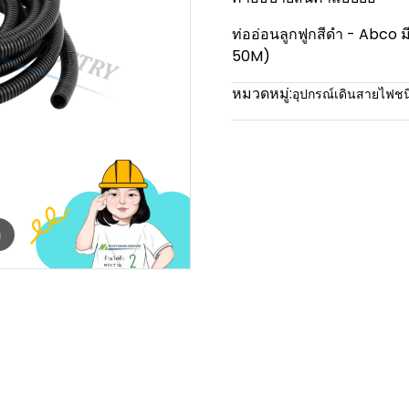
ท่ออ่อนลูกฟูกสีดำ - Abc
50M)
หมวดหมู่:
อุปกรณ์เดินสายไฟช
m