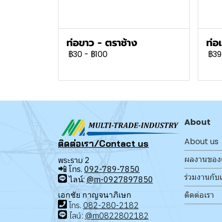
ท่อขาว - ตราช้าง
ท่อ
฿30
-
฿100
฿39
About
About us
ติดต่อเรา/Contact us
ผลงานของ
พระราม 2
📲
โทร.
092-789-7850
ร่วมงานกับ
ไลน์:
@m-0927897850
ติดต่อเรา
เอกชัย กาญจนาภิเษก
โทร
.
08
2-280-2182
ไลน์:
@m0822802182