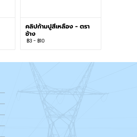
คลิปก้ามปูสีเหลือง - ตรา
ช้าง
฿3
-
฿10