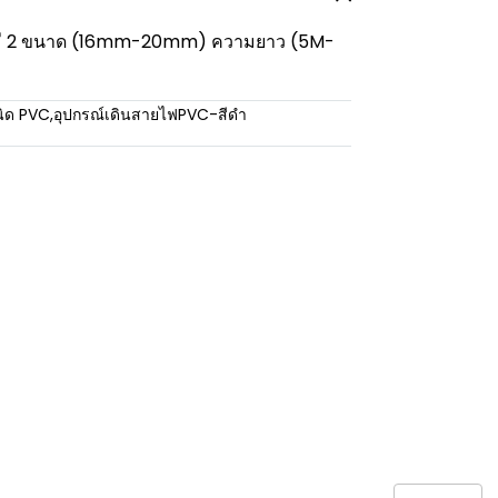
o มี 2 ขนาด (16mm-20mm) ความยาว (5M-
นิด PVC
,
อุปกรณ์เดินสายไฟPVC-สีดำ