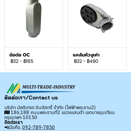
ข้อต่อ OC
แคล้มหัวงูเห่า
฿32
-
฿185
฿32
-
฿490
ติดต่อเรา/Contact us
บริษัท มัลติเทรด อินดัสทรี้ จำกัด (ไฟฟ้าพระราม2)
186,188 ถนนพระรามที่2 แขวงแสมดำ เขตบางขุนเทียน
กรุงเทพฯ 10150
ติดต่อเรา
📲มือถือ.
092-789-7850