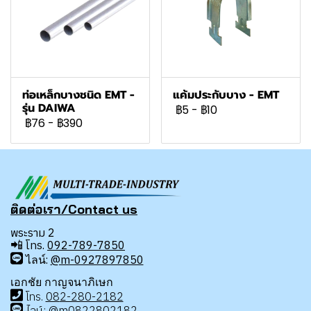
ท่อเหล็กบางชนิด EMT -
แค้มประกับบาง - EMT
รุ่น DAIWA
฿5
-
฿10
฿76
-
฿390
ติดต่อเรา/Contact us
พระราม 2
📲
โทร.
092-789-7850
ไลน์:
@m-0927897850
เอกชัย กาญจนาภิเษก
โทร
.
08
2-280-2182
ไลน์:
@m0822802182