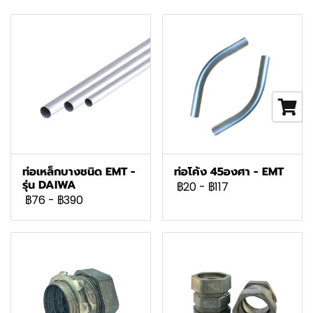
ท่อเหล็กบางชนิด EMT -
ท่อโค้ง 45องศา - EMT
รุ่น DAIWA
฿20
-
฿117
฿76
-
฿390