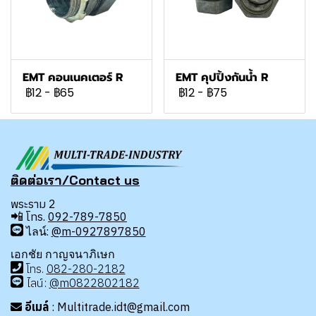
EMT คอนเนคเตอร์ R
EMT คุปปิ้งกันน้ำ R
฿12
-
฿65
฿12
-
฿75
ติดต่อเรา/Contact us
พระราม 2
📲
โทร.
092-789-7850
ไลน์:
@m-0927897850
เอกชัย กาญจนาภิเษก
โทร
.
08
2-280-2182
ไลน์:
@m0822802182
อีเมล์
: Multitrade.idt@gmail.com