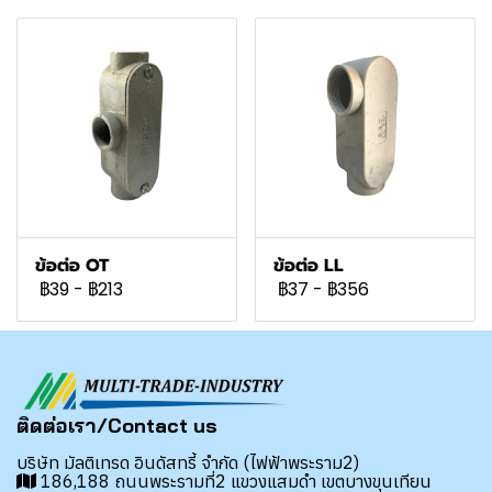
ข้อต่อ OT
ข้อต่อ LL
฿39
-
฿213
฿37
-
฿356
ติดต่อเรา/Contact us
บริษัท มัลติเทรด อินดัสทรี้ จำกัด (ไฟฟ้าพระราม2)
186,188 ถนนพระรามที่2 แขวงแสมดำ เขตบางขุนเทียน