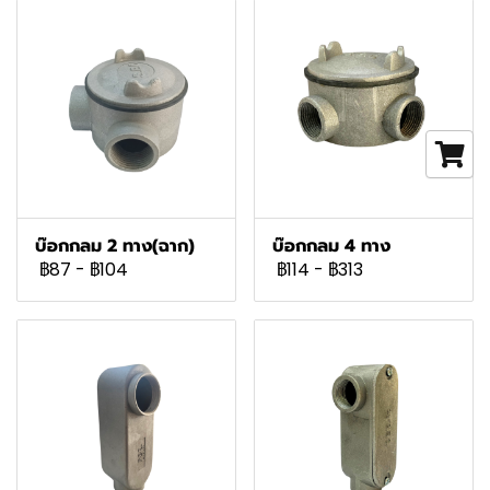
บ๊อกกลม 2 ทาง(ฉาก)
บ๊อกกลม 4 ทาง
฿87
-
฿104
฿114
-
฿313