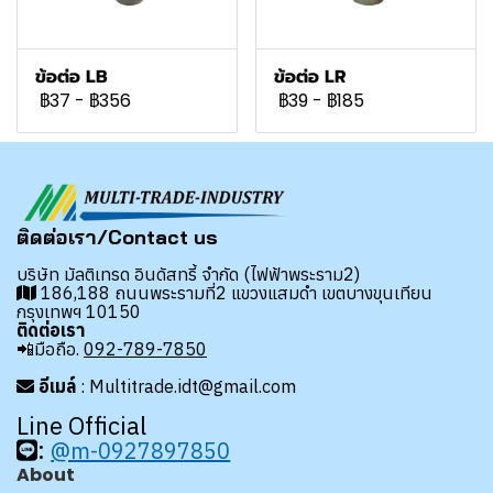
ข้อต่อ LB
ข้อต่อ LR
฿37
-
฿356
฿39
-
฿185
ติดต่อเรา/Contact us
บริษัท มัลติเทรด อินดัสทรี้ จำกัด (ไฟฟ้าพระราม2)
186,188 ถนนพระรามที่2 แขวงแสมดำ เขตบางขุนเทียน
กรุงเทพฯ 10150
ติดต่อเรา
📲มือถือ.
092-789-7850
อีเมล์
: Multitrade.idt@gmail.com
Line Official
:
@m-0927897850
About