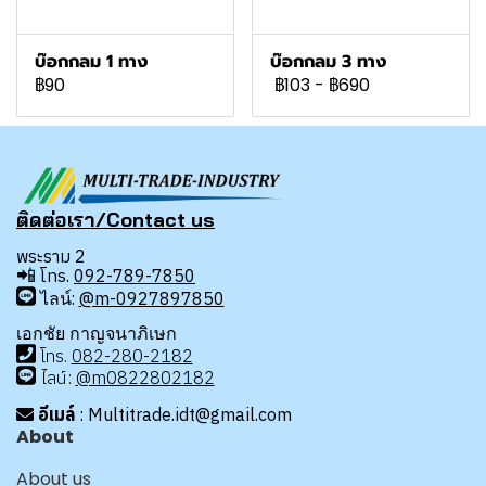
บ๊อกกลม 1 ทาง
บ๊อกกลม 3 ทาง
฿90
฿103
-
฿690
ติดต่อเรา/Contact us
พระราม 2
📲
โทร.
092-789-7850
ไลน์:
@m-0927897850
เอกชัย กาญจนาภิเษก
โทร
.
08
2-280-2182
ไลน์:
@m0822802182
อีเมล์
: Multitrade.idt@gmail.com
About
About us