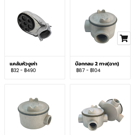
แคล้มหัวงูเห่า
บ๊อกกลม 2 ทาง(ฉาก)
฿32
-
฿490
฿87
-
฿104