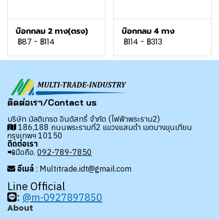
บ๊อกกลม 2 ทาง(ตรง)
บ๊อกกลม 4 ทาง
฿87
-
฿114
฿114
-
฿313
ติดต่อเรา/Contact us
บริษัท มัลติเทรด อินดัสทรี้ จำกัด (ไฟฟ้าพระราม2)
186,188 ถนนพระรามที่2 แขวงแสมดำ เขตบางขุนเทียน
กรุงเทพฯ 10150
ติดต่อเรา
📲มือถือ.
092-789-7850
อีเมล์
: Multitrade.idt@gmail.com
Line Official
:
@m-0927897850
About