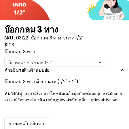
1/1
บ๊อกกลม 3 ทาง
SKU : 03122
บ๊อกกลม 3 ทาง ขนาด 1/2"
฿103
บ๊อกกลม 3 ทาง
บ๊อกกลม 3 ทาง ขนาด 1/2"
คำอธิบายสินค้าแบบย่อ
บ๊อกกลม 3 ทาง มี 5 ขนาด (1/2" - 2")
หมวดหมู่:
อุปกรณ์ร้อยสายไฟชนิดเหล็ก
,
พูลบ๊อกซ์และอุปกรณ์พักสาย
,
อุปกรณ์ร้อยสายไฟชนิด เหล็ก
,
อุปกรณ์ชนิดเหล็ก - อุปกรณ์ประกอบ
รายละเอียดสินค้า