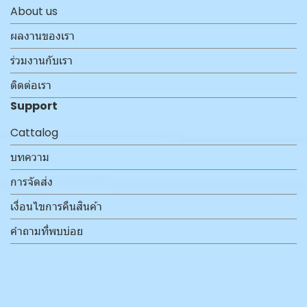
About us
ผลงานของเรา
ร่วมงานกับเรา
ติดต่อเรา
Support
Cattalog
บทความ
การจัดส่ง
เงื่อนไขการคืนสินค้า
คำถามที่พบบ่อย