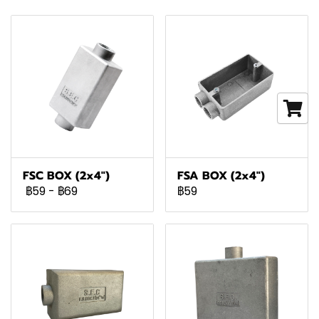
FSC BOX (2x4")
FSA BOX (2x4")
฿59
-
฿69
฿59