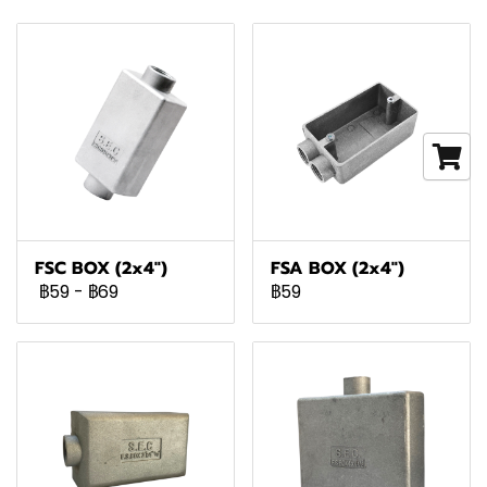
FSC BOX (2x4")
FSA BOX (2x4")
฿59
-
฿69
฿59