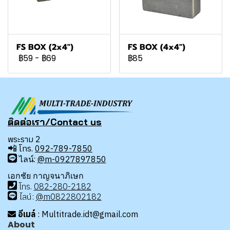
FS BOX (2x4")
FS BOX (4x4")
฿59
-
฿69
฿85
ติดต่อเรา/Contact us
พระราม 2
📲
โทร.
092-789-7850
ไลน์:
@m-0927897850
เอกชัย กาญจนาภิเษก
โทร
.
08
2-280-2182
ไลน์:
@m0822802182
อีเมล์
: Multitrade.idt@gmail.com
About