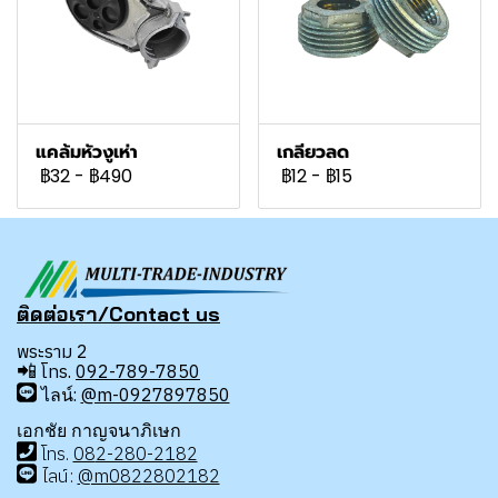
แคล้มหัวงูเห่า
เกลียวลด
฿32
-
฿490
฿12
-
฿15
ติดต่อเรา/Contact us
พระราม 2
📲
โทร.
092-789-7850
ไลน์:
@m-0927897850
เอกชัย กาญจนาภิเษก
โทร
.
08
2-280-2182
ไลน์:
@m0822802182