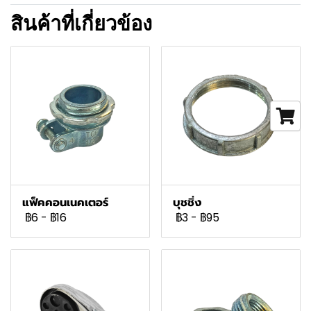
สินค้าที่เกี่ยวข้อง
แฟ็คคอนเนคเตอร์
บุชชิ่ง
฿6
-
฿16
฿3
-
฿95