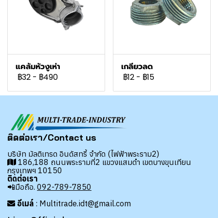
แคล้มหัวงูเห่า
เกลียวลด
฿32
-
฿490
฿12
-
฿15
ติดต่อเรา/Contact us
บริษัท มัลติเทรด อินดัสทรี้ จำกัด (ไฟฟ้าพระราม2)
186,188 ถนนพระรามที่2 แขวงแสมดำ เขตบางขุนเทียน
กรุงเทพฯ 10150
ติดต่อเรา
📲มือถือ.
092-789-7850
อีเมล์
: Multitrade.idt@gmail.com