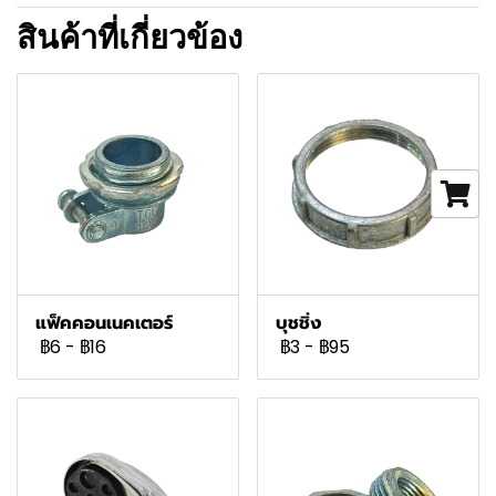
สินค้าที่เกี่ยวข้อง
แฟ็คคอนเนคเตอร์
บุชชิ่ง
฿6
-
฿16
฿3
-
฿95