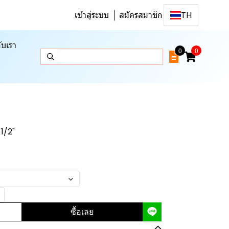
เข้าสู่ระบบ
สมัครสมาชิก
TH
ับเรา
0
0
1/2"
ซื้อเลย