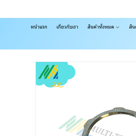
หน้าแรก
เกี่ยวกับเรา
สินค้าทั้งหมด
สิน