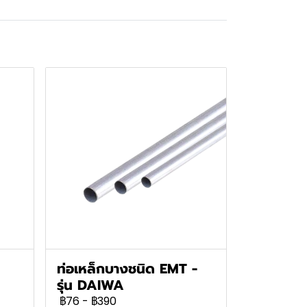
ท่อเหล็กบางชนิด EMT -
รุ่น DAIWA
฿76
-
฿390