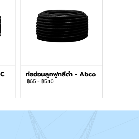
PC
ท่ออ่อนลูกฟูกสีดำ - Abco
฿65
-
฿540