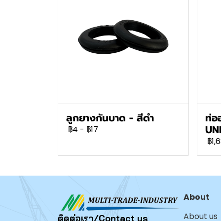
ลูกยางกันบาด - สีดำ
ท่ออ
UN
฿4
-
฿17
฿1,
About
About us
ติดต่อเรา/Contact us