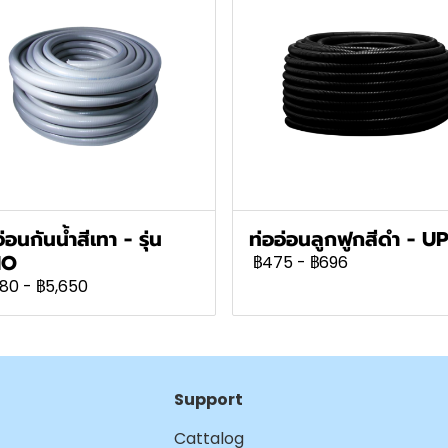
่อนกันน้ำสีเทา - รุ่น
ท่ออ่อนลูกฟูกสีดำ - U
IO
฿475
-
฿696
680
-
฿5,650
Support
Cattalog