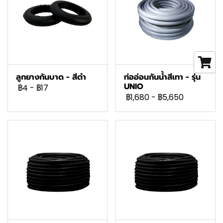
ลูกยางกันบาด - สีดำ
ท่ออ่อนกันน้ำสีเทา - รุ่น
UNIO
฿4
-
฿17
฿1,680
-
฿5,650