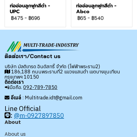
ท่ออ่อนลูกฟูกสีดำ -
ท่ออ่อนลูกฟูกสีดำ -
UPC
Abco
฿475
-
฿696
฿65
-
฿540
ติดต่อเรา/Contact us
บริษัท มัลติเทรด อินดัสทรี้ จำกัด (ไฟฟ้าพระราม2)
186,188 ถนนพระรามที่2 แขวงแสมดำ เขตบางขุนเทียน
กรุงเทพฯ 10150
ติดต่อเรา
📲มือถือ.
092-789-7850
อีเมล์
: Multitrade.idt@gmail.com
Line Official
:
@m-0927897850
About
About us