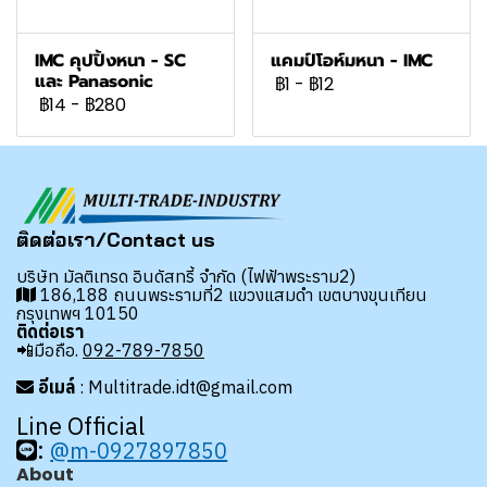
IMC คุปปิ้งหนา - SC
แคมป์โอห์มหนา - IMC
และ Panasonic
฿1
-
฿12
฿14
-
฿280
ติดต่อเรา/Contact us
บริษัท มัลติเทรด อินดัสทรี้ จำกัด (ไฟฟ้าพระราม2)
186,188 ถนนพระรามที่2 แขวงแสมดำ เขตบางขุนเทียน
กรุงเทพฯ 10150
ติดต่อเรา
📲มือถือ.
092-789-7850
อีเมล์
: Multitrade.idt@gmail.com
Line Official
:
@m-0927897850
About