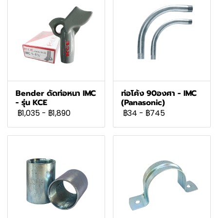
Bender ดัดท่อหนา IMC
ท่อโค้ง 90องศา - IMC
- รุ่น KCE
(Panasonic)
฿1,035
-
฿1,890
฿34
-
฿745