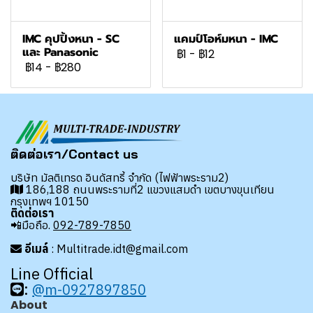
IMC คุปปิ้งหนา - SC
แคมป์โอห์มหนา - IMC
และ Panasonic
฿1
-
฿12
฿14
-
฿280
ติดต่อเรา/Contact us
บริษัท มัลติเทรด อินดัสทรี้ จำกัด (ไฟฟ้าพระราม2)
186,188 ถนนพระรามที่2 แขวงแสมดำ เขตบางขุนเทียน
กรุงเทพฯ 10150
ติดต่อเรา
📲มือถือ.
092-789-7850
อีเมล์
: Multitrade.idt@gmail.com
Line Official
:
@m-0927897850
About