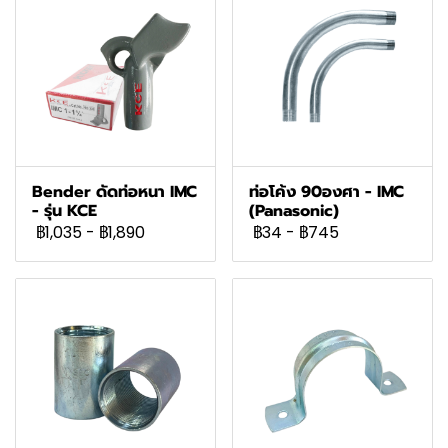
Bender ดัดท่อหนา IMC
ท่อโค้ง 90องศา - IMC
- รุ่น KCE
(Panasonic)
฿1,035
-
฿1,890
฿34
-
฿745