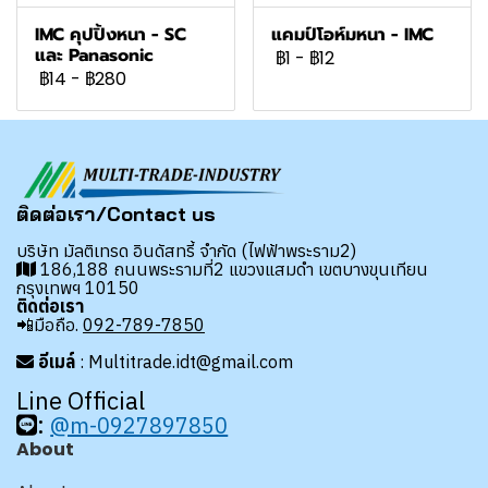
IMC คุปปิ้งหนา - SC
แคมป์โอห์มหนา - IMC
และ Panasonic
฿1
-
฿12
฿14
-
฿280
ติดต่อเรา/Contact us
บริษัท มัลติเทรด อินดัสทรี้ จำกัด (ไฟฟ้าพระราม2)
186,188 ถนนพระรามที่2 แขวงแสมดำ เขตบางขุนเทียน
กรุงเทพฯ 10150
ติดต่อเรา
📲มือถือ.
092-789-7850
อีเมล์
: Multitrade.idt@gmail.com
Line Official
:
@m-0927897850
About