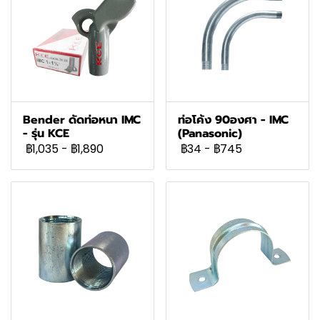
Bender ดัดท่อหนา IMC
ท่อโค้ง 90องศา - IMC
- รุ่น KCE
(Panasonic)
฿1,035
-
฿1,890
฿34
-
฿745