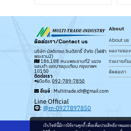
About
About us
ติดต่อเรา/Contact us
ผลงานของ
บริษัท มัลติเทรด อินดัสทรี้ จำกัด (ไฟฟ้า
พระราม2)
ร่วมงานกับ
186,188 ถนนพระรามที่2 แขวง
แสมดำ เขตบางขุนเทียน กรุงเทพฯ
10150
ติดต่อเรา
ติดต่อเรา
📲มือถือ.
092-789-7850
อีเมล์
: Multitrade.idt@gmail.com
Line Official
:
@m-0927897850
เว็บไซต์นี้มีการใช้งานคุกกี้ เพื่อเพิ่มประสิทธิภาพ