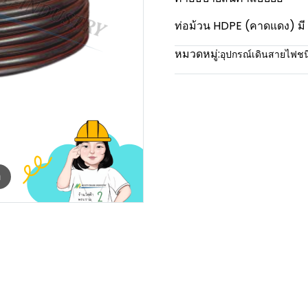
ท่อม้วน HDPE (คาดแดง) 
หมวดหมู่:
อุปกรณ์เดินสายไฟช
m