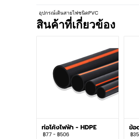
อุปกรณ์เดินสายไฟชนิดPVC
สินค้าที่เกี่ยวข้อง
ท่อโค้งไฟฟ้า - HDPE
ข้อ
฿77
-
฿506
฿35