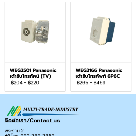
WEG2501 Panasonic
WEG2166 Panasonic
เต้ารับโทรทัศน์ (TV)
เต้ารับโทรศัพท์ 6P6C
฿204
-
฿220
฿265
-
฿459
ติดต่อเรา/Contact us
พระราม 2
📲