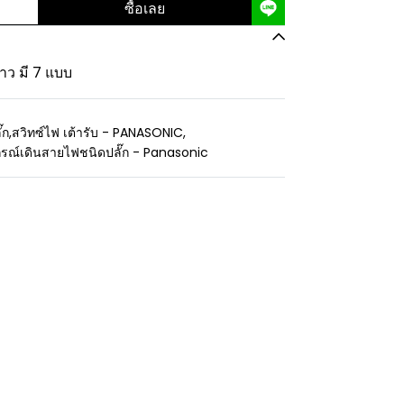
ซื้อเลย
าว มี 7 แบบ
๊ก
,
สวิทซ์ไฟ เต้ารับ - PANASONIC
,
กรณ์เดินสายไฟชนิดปลั๊ก - Panasonic