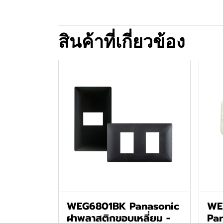
สินค้าที่เกี่ยวข้อง
WEG6801BK Panasonic
WE
ฝาพลาสติกขอบเหลี่ยม -
Pan