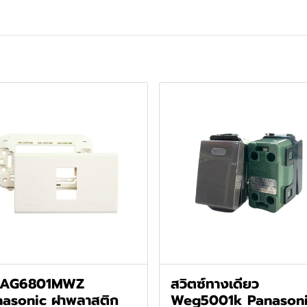
AG6801MWZ
สวิตซ์ทางเดียว
asonic ฝาพลาสติก
Weg5001k Panason