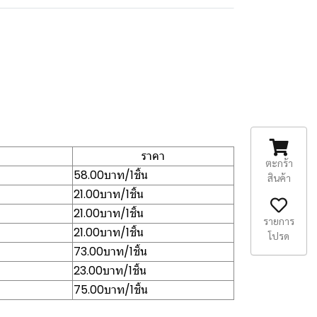
ราคา
ตะกร้า
58.00บาท/1ชิ้น
สินค้า
21.00บาท/1ชิ้น
21.00บาท/1ชิ้น
รายการ
21.00บาท/1ชิ้น
โปรด
73.00บาท/1ชิ้น
23.00บาท/1ชิ้น
75.00บาท/1ชิ้น