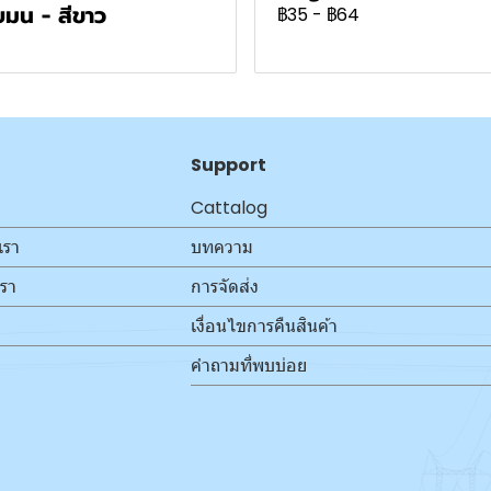
มน - สีขาว
฿35
-
฿64
Support
Cattalog
เรา
บทความ
เรา
การจัดส่ง
เงื่อนไขการคืนสินค้า
คำถามที่พบบ่อย