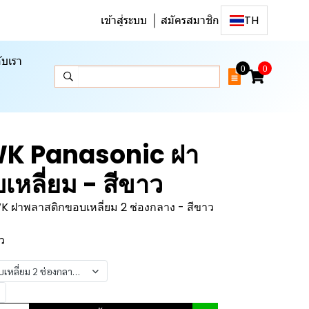
เข้าสู่ระบบ
สมัครสมาชิก
TH
ับเรา
0
0
K Panasonic ฝา
หลี่ยม - สีขาว
ฝาพลาสติกขอบเหลี่ยม 2 ช่องกลาง - สีขาว
ว
ี่ยม 2 ช่องกลาง - สีขาว