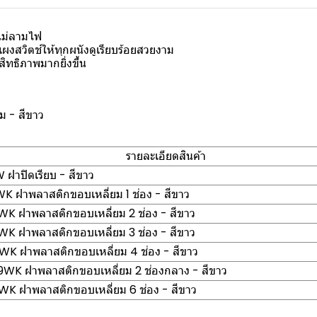
ไม่ลามไฟ
ดแผงสวิตช์ให้ทุกผนังดูเรียบร้อยสวยงาม
ิทธิภาพมากยิ่งขึ้น
 - สีขาว
รายละเอียดสินค้า
าปิดเรียบ - สีขาว
ฝาพลาสติกขอบเหลี่ยม 1 ช่อง - สีขาว
 ฝาพลาสติกขอบเหลี่ยม 2 ช่อง - สีขาว
 ฝาพลาสติกขอบเหลี่ยม 3 ช่อง - สีขาว
 ฝาพลาสติกขอบเหลี่ยม 4 ช่อง - สีขาว
K ฝาพลาสติกขอบเหลี่ยม 2 ช่องกลาง - สีขาว
 ฝาพลาสติกขอบเหลี่ยม 6 ช่อง - สีขาว