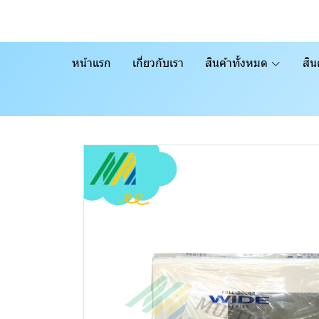
หน้าแรก
เกี่ยวกับเรา
สินค้าทั้งหมด
สิน