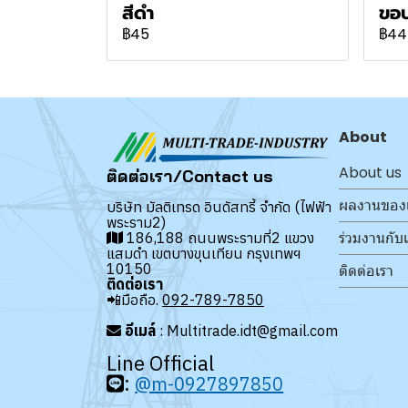
สีดำ
ขอบ
฿45
฿44
About
About us
ติดต่อเรา/Contact us
ผลงานของ
บริษัท มัลติเทรด อินดัสทรี้ จำกัด (ไฟฟ้า
พระราม2)
ร่วมงานกับ
186,188 ถนนพระรามที่2 แขวง
แสมดำ เขตบางขุนเทียน กรุงเทพฯ
10150
ติดต่อเรา
ติดต่อเรา
📲มือถือ.
092-789-7850
อีเมล์
: Multitrade.idt@gmail.com
Line Official
:
@m-0927897850