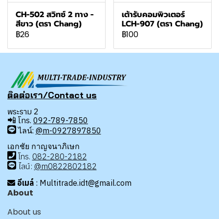
CH-502 สวิทซ์ 2 ทาง -
เต้ารับคอมพิวเตอร์
สีขาว (ตรา Chang)
LCH-907 (ตรา Chang)
฿26
฿100
ติดต่อเรา/Contact us
พระราม 2
📲
โทร.
092-789-7850
ไลน์:
@m-0927897850
เอกชัย กาญจนาภิเษก
โทร
.
08
2-280-2182
ไลน์:
@m0822802182
อีเมล์
: Multitrade.idt@gmail.com
About
About us