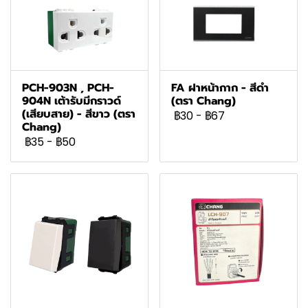
PCH-903N , PCH-
FA ฝาหน้ากาก - สีดำ
904N เต้ารับมีกราวด์
(ตรา Chang)
(เสียบสาย) - สีขาว (ตรา
฿30
-
฿67
Chang)
฿35
-
฿50