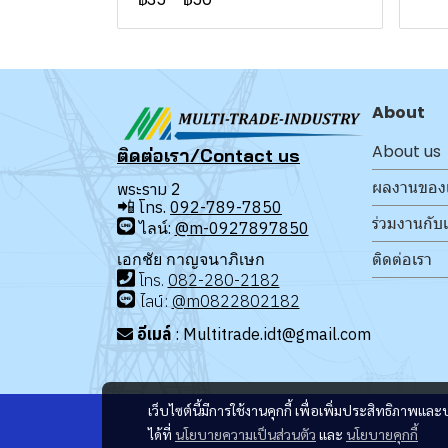
About
About us
ติดต่อเรา/Contact us
ผลงานของ
พระราม 2
📲
โทร.
092-789-7850
ร่วมงานกับ
ไลน์:
@m-0927897850
ติดต่อเรา
เอกชัย กาญจนาภิเษก
โทร
.
08
2-280-2182
ไลน์:
@m0822802182
อีเมล์
: Multitrade.idt@gmail.com
เว็บไซต์นี้มีการใช้งานคุกกี้ เพื่อเพิ่มประสิทธิภาพ
ได้ที่
นโยบายความเป็นส่วนตัว
และ
นโยบายคุกกี้