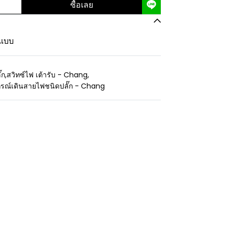
ซื้อเลย
 แบบ
๊ก
,
สวิทซ์ไฟ เต้ารับ - Chang
,
กรณ์เดินสายไฟชนิดปลั๊ก - Chang