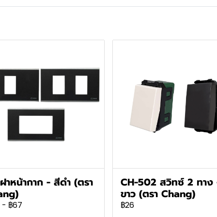
ฝาหน้ากาก - สีดำ (ตรา
CH-502 สวิทซ์ 2 ทาง -
ang)
ขาว (ตรา Chang)
-
฿67
฿26