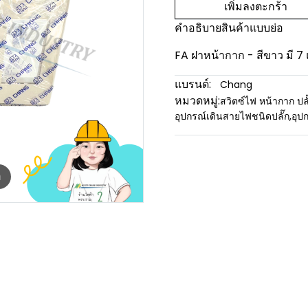
เพิ่มลงตะกร้า
คำอธิบายสินค้าแบบย่อ
FA ฝาหน้ากาก - สีขาว มี 7
แบรนด์:
Chang
หมวดหมู่:
สวิตซ์ไฟ หน้ากาก ปลั
อุปกรณ์เดินสายไฟชนิดปลั๊ก
,
อุป
m