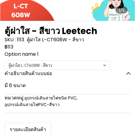
1/1
ตู้ฝาใส - สีขาว Leetech
SKU : 1113
ตู้ฝาใส L-CT608W - สีขาว
฿113
Option name 1
ตู้ฝาใส L-CT608W - สีขาว
คำอธิบายสินค้าแบบย่อ
มี 6 ขนาด
หมวดหมู่:
อุปกรณ์เดินสายไฟชนิด PVC
,
อุปกรณ์เดินสายไฟPVC-สีขาว
รายละเอียดสินค้า