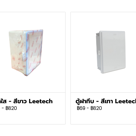
ฝาใส - สีขาว Leetech
ตู้ฝาทึบ - สีเทา Leete
5
-
฿820
฿69
-
฿820