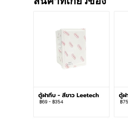
สินค้าที่เกี่ยวข้อง
ตู้ฝาทึบ - สีขาว Leetech
ตู้
฿69
-
฿354
฿7