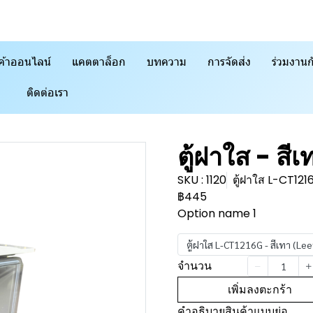
ค้าออนไลน์
แคตตาล็อก
บทความ
การจัดส่ง
ร่วมงานก
ติดต่อเรา
ตู้ฝาใส - สี
SKU : 1120
ตู้ฝาใส L-CT121
฿445
Option name 1
ตู้ฝาใส L-CT1216G - สีเทา (Le
จำนวน
เพิ่มลงตะกร้า
คำอธิบายสินค้าแบบย่อ