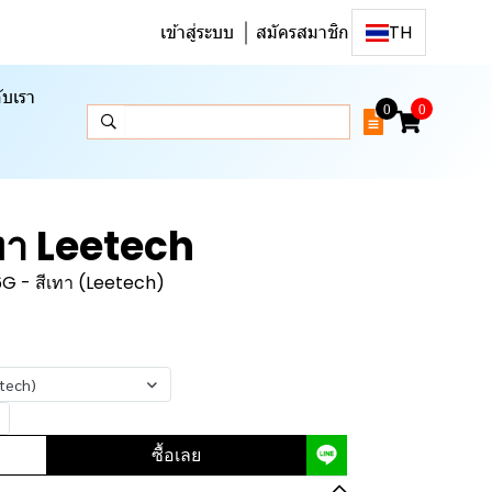
เข้าสู่ระบบ
สมัครสมาชิก
TH
ับเรา
0
0
เทา Leetech
6G - สีเทา (Leetech)
etech)
ซื้อเลย