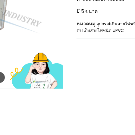
มี 5 ขนาด
หมวดหมู่:
อุปกรณ์เดินสายไฟช
รางเก็บสายไฟชนิด uPVC
m