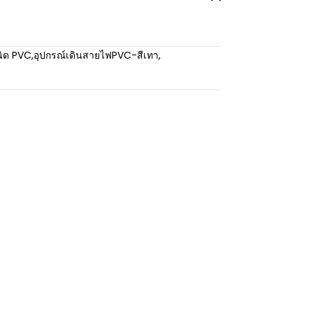
นิด PVC
,
อุปกรณ์เดินสายไฟPVC-สีเทา
,