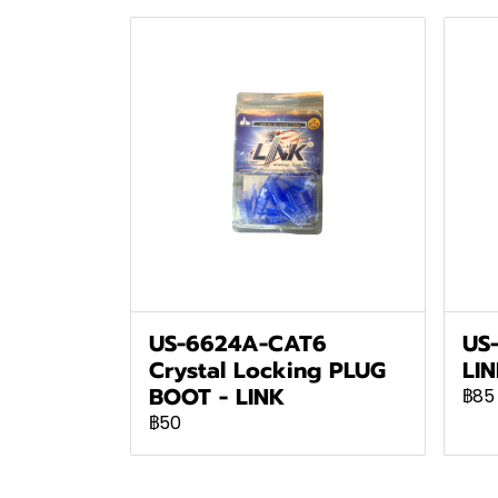
US-6624A-CAT6
US
Crystal Locking PLUG
LI
BOOT - LINK
฿85
฿50