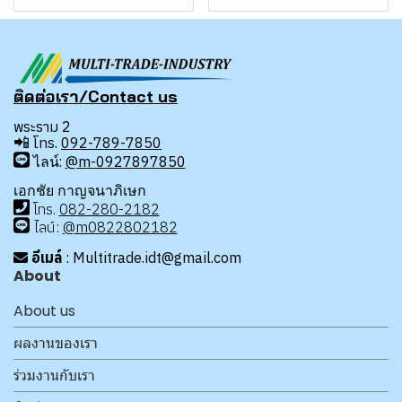
ติดต่อเรา/Contact us
พระราม 2
📲
โทร.
092-789-7850
ไลน์:
@m-0927897850
เอกชัย กาญจนาภิเษก
โทร
.
08
2-280-2182
ไลน์:
@m0822802182
อีเมล์
: Multitrade.idt@gmail.com
About
About us
ผลงานของเรา
ร่วมงานกับเรา