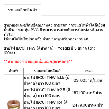
รายละเอียดสินค้า
สายทองแดงบริสุทธิ์คุณภาพสูง สามารถนำกระแสไฟฟ้าได้ดีเยี่ยม
พื้นผิวภายอกหุ้ม PVC ผิวหนานุ่ม เหมาะกับการร้อยท่อ หรืองาน
ทั่วไป
ใช้งานได้มั่นใจปลอดภัย ด้วยมาตรฐานรับรองจากมอก.
สายไฟ IEC01 THW (สีน้ำตาล) - Yazaki มี 5 ขนาด (ยาว
100M)
**หากต้องการข้อมูลเพิ่มเติมกรุณาติดต่อ**
สินค้า
รายละเอียดสินค้า
ราคา
สายไฟ IEC01 THW 1x1.5 (สี
1031.00บาท/1ม้วน
น้ำตาล) ยาว 100 เมตร
สายไฟ IEC01 THW 1x2.5 (สี
1571.00บาท/1ม้วน
น้ำตาล) ยาว 100 เมตร
สายไฟ IEC01 THW 1x4 (สี
2479.00บาท/1ม้วน
น้ำตาล) ยาว 100 เมตร