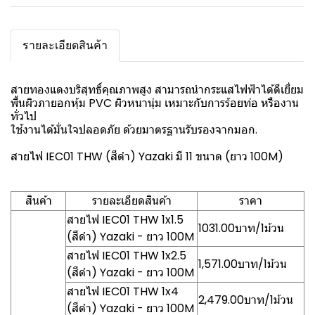
รายละเอียดสินค้า
สายทองแดงบริสุทธิ์คุณภาพสูง สามารถนำกระแสไฟฟ้าได้ดีเยี่ยม
พื้นผิวภายอกหุ้ม PVC ผิวหนานุ่ม เหมาะกับการร้อยท่อ หรืองาน
ทั่วไป
ใช้งานได้มั่นใจปลอดภัย ด้วยมาตรฐานรับรองจากมอก.
สายไฟ IEC01 THW (สีดำ) Yazaki มี 11 ขนาด (ยาว 100M)
สินค้า
รายละเอียดสินค้า
ราคา
สายไฟ IEC01 THW 1x1.5
1031.00บาท/1ม้วน
(สีดำ) Yazaki - ยาว 100M
สายไฟ IEC01 THW 1x2.5
1,571.00บาท/1ม้วน
(สีดำ) Yazaki - ยาว 100M
สายไฟ IEC01 THW 1x4
2,479.00บาท/1ม้วน
(สีดำ) Yazaki - ยาว 100M