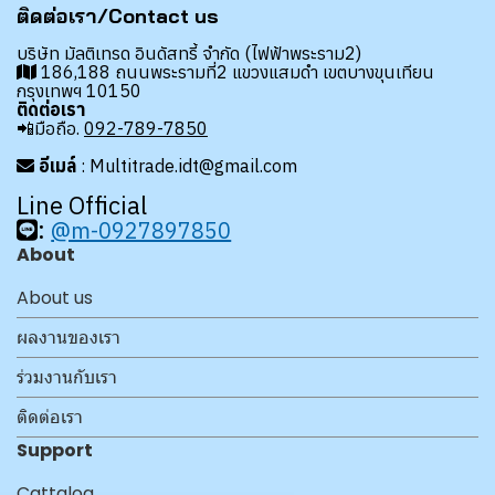
ติดต่อเรา/Contact us
บริษัท มัลติเทรด อินดัสทรี้ จำกัด (ไฟฟ้าพระราม2)
186,188 ถนนพระรามที่2 แขวงแสมดำ เขตบางขุนเทียน
กรุงเทพฯ 10150
ติดต่อเรา
📲มือถือ.
092-789-7850
อีเมล์
: Multitrade.idt@gmail.com
Line Official
:
@m-0927897850
About
About us
ผลงานของเรา
ร่วมงานกับเรา
ติดต่อเรา
Support
Cattalog