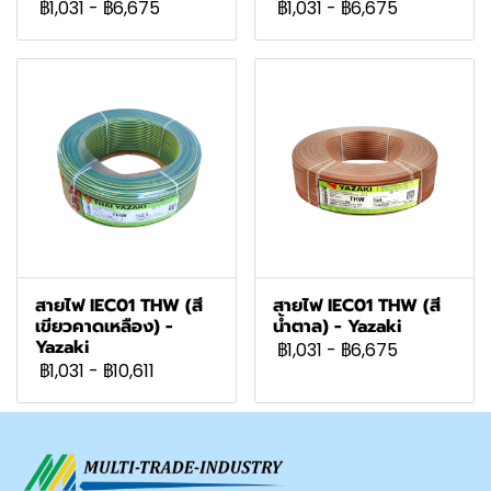
฿1,031
-
฿6,675
฿1,031
-
฿6,675
สายไฟ IEC01 THW (สี
สายไฟ IEC01 THW (สี
เขียวคาดเหลือง) -
น้ำตาล) - Yazaki
Yazaki
฿1,031
-
฿6,675
฿1,031
-
฿10,611