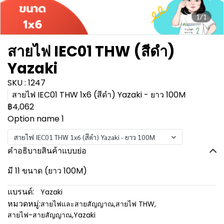
1/1
สายไฟ IEC01 THW (สีดำ)
Yazaki
SKU : 1247
สายไฟ IEC01 THW 1x6 (สีดำ) Yazaki - ยาว 100M
฿4,062
Option name 1
สายไฟ IEC01 THW 1x6 (สีดำ) Yazaki - ยาว 100M
คำอธิบายสินค้าแบบย่อ
มี 11 ขนาด (ยาว 100M)
แบรนด์:
Yazaki
หมวดหมู่:
สายไฟและสายสัญญาณ
,
สายไฟ THW
,
สายไฟ-สายสัญญาณ
,
Yazaki