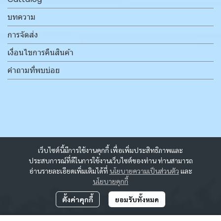
บทความ
การจัดส่ง
เงื่อนไขการคืนสินค้า
คำถามที่พบบ่อย
เว็บไซต์นี้มีการใช้งานคุกกี้ เพื่อเพิ่มประสิทธิภาพและ
ประสบการณ์ที่ดีในการใช้งานเว็บไซต์ของท่าน ท่านสามารถ
อ่านรายละเอียดเพิ่มเติมได้ที่
นโยบายความเป็นส่วนตัว
และ
นโยบายคุกกี้
ตั้งค่าคุกกี้
ยอมรับทั้งหมด