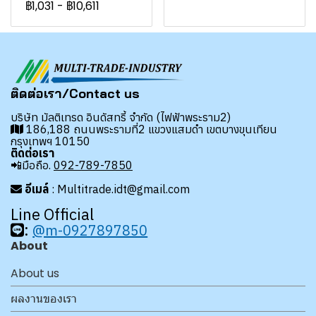
฿1,031
-
฿10,611
ติดต่อเรา/Contact us
บริษัท มัลติเทรด อินดัสทรี้ จำกัด (ไฟฟ้าพระราม2)
186,188 ถนนพระรามที่2 แขวงแสมดำ เขตบางขุนเทียน
กรุงเทพฯ 10150
ติดต่อเรา
📲มือถือ.
092-789-7850
อีเมล์
: Multitrade.idt@gmail.com
Line Official
:
@m-0927897850
About
About us
ผลงานของเรา