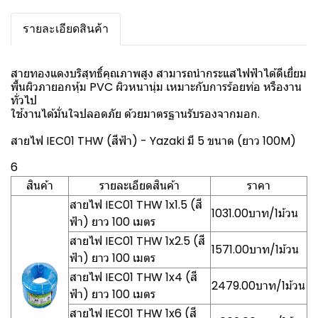
รายละเอียดสินค้า
สายทองแดงบริสุทธิ์คุณภาพสูง สามารถนำกระแสไฟฟ้าได้ดีเยี่ยม
พื้นผิวภายอกหุ้ม PVC ผิวหนานุ่ม เหมาะกับการร้อยท่อ หรืองาน
ทั่วไป
ใช้งานได้มั่นใจปลอดภัย ด้วยมาตรฐานรับรองจากมอก.
สายไฟ IEC01 THW (สีฟ้า) - Yazaki มี 5 ขนาด (ยาว 100M)
6
สินค้า
รายละเอียดสินค้า
ราคา
สายไฟ IEC01 THW 1x1.5 (สี
1031.00บาท/1ม้วน
ฟ้า) ยาว 100 เมตร
สายไฟ IEC01 THW 1x2.5 (สี
1571.00บาท/1ม้วน
ฟ้า) ยาว 100 เมตร
สายไฟ IEC01 THW 1x4 (สี
2479.00บาท/1ม้วน
ฟ้า) ยาว 100 เมตร
สายไฟ IEC01 THW 1x6 (สี