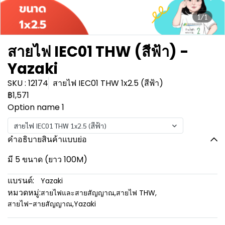
1/1
สายไฟ IEC01 THW (สีฟ้า) -
Yazaki
SKU : 12174
สายไฟ IEC01 THW 1x2.5 (สีฟ้า)
฿1,571
Option name 1
สายไฟ IEC01 THW 1x2.5 (สีฟ้า)
คำอธิบายสินค้าแบบย่อ
มี 5 ขนาด (ยาว 100M)
แบรนด์:
Yazaki
หมวดหมู่:
สายไฟและสายสัญญาณ
,
สายไฟ THW
,
สายไฟ-สายสัญญาณ
,
Yazaki