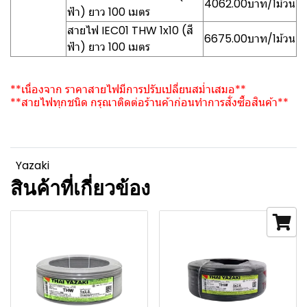
4062.00บาท/1ม้วน
ฟ้า) ยาว 100 เมตร
สายไฟ IEC01 THW 1x10 (สี
6675.00บาท/1ม้วน
ฟ้า) ยาว 100 เมตร
**เนื่องจาก ราคาสายไฟมีการปรับเปลี่ยนสม่ำเสมอ**
**สายไฟทุกชนิด กรุณาติดต่อร้านค้าก่อนทำการสั่งซื้อสินค้า**
Yazaki
สินค้าที่เกี่ยวข้อง