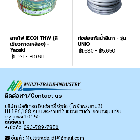
สายไฟ IEC01 THW (สี
ท่ออ่อนกันน้ำสีเทา - รุ่น
เขียวคาดเหลือง) -
UNIO
Yazaki
฿1,680
-
฿5,650
฿1,031
-
฿10,611
ติดต่อเรา/Contact us
บริษัท มัลติเทรด อินดัสทรี้ จำกัด (ไฟฟ้าพระราม2)
186,188 ถนนพระรามที่2 แขวงแสมดำ เขตบางขุนเทียน
กรุงเทพฯ 10150
ติดต่อเรา
📲มือถือ.
092-789-7850
อีเมล์
: Multitrade.idt@gmail.com