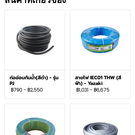
สินค้าที่เกี่ยวข้อง
ท่ออ่อนกันน้ำ(สีดำ) - รุ่น
สายไฟ IEC01 THW (สี
PJ
ฟ้า) - Yazaki
฿790
-
฿2,550
฿1,031
-
฿6,675