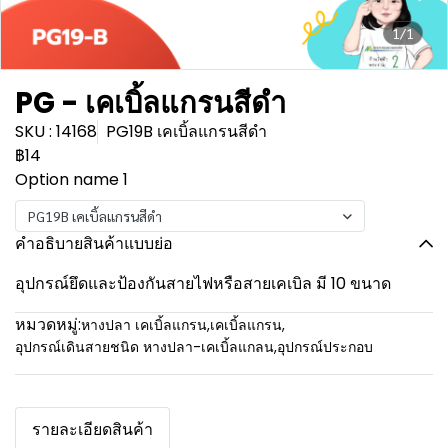
1/1
PG - เคเบิ้ลแกรนสีดำ
SKU : 14168
PG19B เคเบิ้ลแกรนสีดำ
฿14
Option name 1
PG19B เคเบิ้ลแกรนสีดำ
คำอธิบายสินค้าแบบย่อ
อุปกรณ์ยึดและป้องกันสายไฟหรือสายเคเบิล มี 10 ขนาด
หมวดหมู่:
หางปลา เคเบิ้ลแกรน
,
เคเบิ้ลแกรน
,
อุปกรณ์เดินสายชนิด หางปลา-เคเบิ้ลแกลน
,
อุปกรณ์ประกอบ
รายละเอียดสินค้า