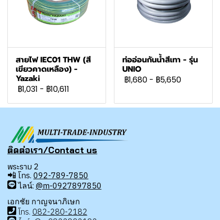
สายไฟ IEC01 THW (สี
ท่ออ่อนกันน้ำสีเทา - รุ่น
เขียวคาดเหลือง) -
UNIO
Yazaki
฿1,680
-
฿5,650
฿1,031
-
฿10,611
ติดต่อเรา/Contact us
พระราม 2
📲
โทร.
092-789-7850
ไลน์:
@m-0927897850
เอกชัย กาญจนาภิเษก
โทร
.
08
2-280-2182