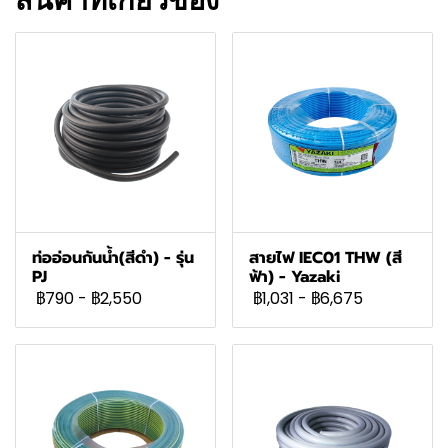
สินค้าที่เกี่ยวข้อง
ท่ออ่อนกันน้ำ(สีดำ) - รุ่น
สายไฟ IEC01 THW (สี
PJ
ฟ้า) - Yazaki
฿790
-
฿2,550
฿1,031
-
฿6,675