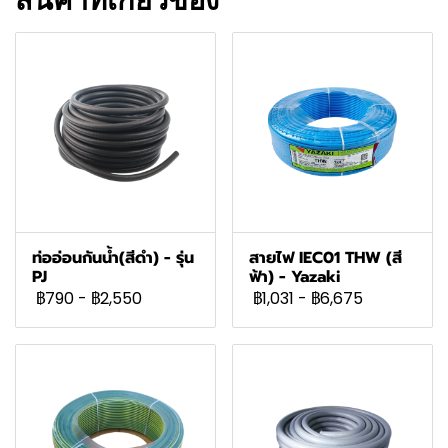
สินค้าที่เกี่ยวข้อง
ท่ออ่อนกันน้ำ(สีดำ) - รุ่น
สายไฟ IEC01 THW (สี
PJ
ฟ้า) - Yazaki
฿790
-
฿2,550
฿1,031
-
฿6,675