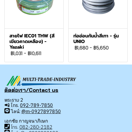
สายไฟ IEC01 THW (สี
ท่ออ่อนกันน้ำสีเทา - รุ่น
เขียวคาดเหลือง) -
UNIO
Yazaki
฿1,680
-
฿5,650
฿1,031
-
฿10,611
ติดต่อเรา/Contact us
พระราม 2
📲
โทร.
092-789-7850
ไลน์:
@m-0927897850
เอกชัย กาญจนาภิเษก
โทร
.
08
2-280-2182